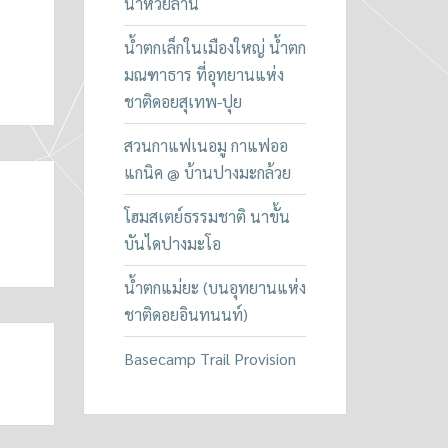
น้ำห้วยลาน
น้ำตกเล็กในเมืองใหญ่ น้ำตก
มณฑาธาร ที่อุทยานแห่ง
ชาติดอยสุเทพ-ปุย
สวนกาแฟเนอมู กาแฟออ
แกนิค @ บ้านปางมะกล้วย
โฮมสเตย์ธรรมชาติ นาขั้น
บันไดปางมะโอ
น้ำตกแม่ยะ (บนอุทยานแห่ง
ชาติดอยอินทนนท์)
Basecamp Trail Provision