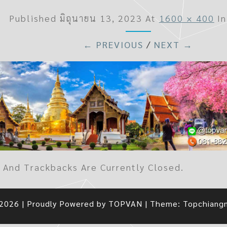
Published
มิถุนายน 13, 2023
At
1600 × 400
I
← PREVIOUS
/
NEXT →
And Trackbacks Are Currently Closed.
 2026
|
Proudly Powered by
TOPVAN
|
Theme:
Topchiang